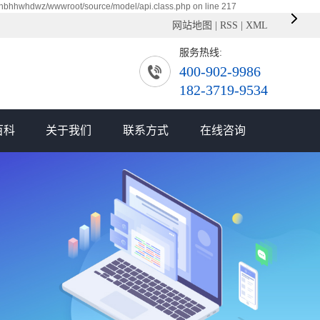
xnbhhwhdwz/wwwroot/source/model/api.class.php on line 217
网站地图
|
RSS
|
XML
服务热线:
400-902-9986
182-3719-9534
百科
关于我们
联系方式
在线咨询
公司简介
联系我们
企业文化
资质荣誉