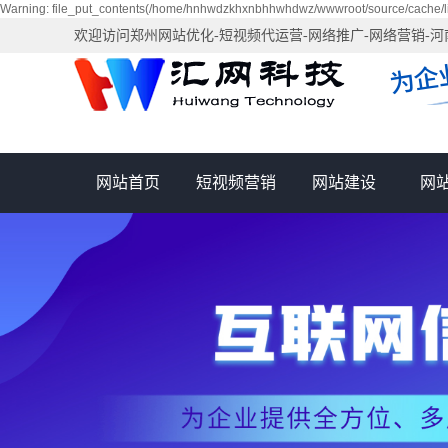
Warning: file_put_contents(/home/hnhwdzkhxnbhhwhdwz/wwwroot/source/cache/li
欢迎访问郑州网站优化-短视频代运营-网络推广-网络营销-
网站首页
短视频营销
网站建设
网