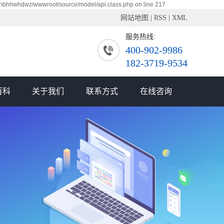
xnbhhwhdwz/wwwroot/source/model/api.class.php on line 217
网站地图
|
RSS
|
XML
服务热线:
400-902-9986
182-3719-9534
百科
关于我们
联系方式
在线咨询
公司简介
联系我们
企业文化
资质荣誉