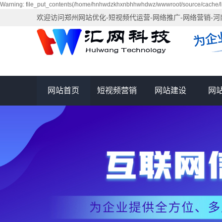
Warning: file_put_contents(/home/hnhwdzkhxnbhhwhdwz/wwwroot/source/cache/li
欢迎访问郑州网站优化-短视频代运营-网络推广-网络营销-
网站首页
短视频营销
网站建设
网